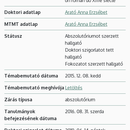
un roman du XIIIe siècle
Doktori adatlap
Arató Anna Erzsébet
MTMT adatlap
Arató Anna Erzsébet
Státusz
Abszolutóriumot szerzett
hallgató
Doktori szigorlatot tett
hallgató
Fokozatot szerzett hallgató
Témabemutató dátuma
2015. 12. 08. kedd
Témabemutató meghívója
Letöltés
Zárás típusa
abszolutórium
Tanulmányok
2016. 08. 31. szerda
befejezésének dátuma