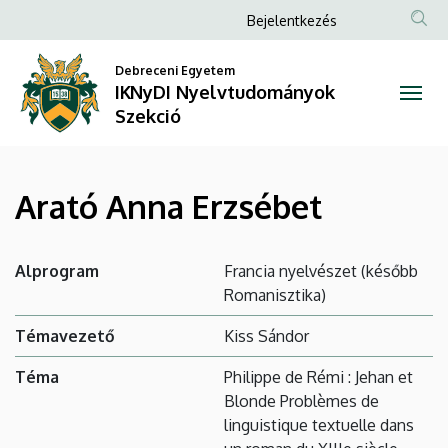
Arató
Ugrás
Anonim
Bejelentkezés
a
Felhasználói
Anna
tartalomra
Debreceni Egyetem
fiók
IKNyDI Nyelvtudományok
Erzsébet
menüje
Szekció
|
IKNyDI
Arató Anna Erzsébet
Nyelvtudományok
Szekció
Alprogram
Francia nyelvészet (később
Romanisztika)
Témavezető
Kiss Sándor
Téma
Philippe de Rémi : Jehan et
Blonde Problèmes de
linguistique textuelle dans