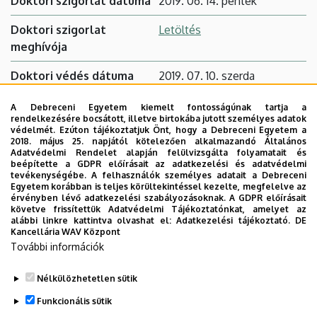
Doktori szigorlat dátuma
2019. 06. 14. péntek
Doktori szigorlat
Letöltés
meghívója
Doktori védés dátuma
2019. 07. 10. szerda
Doktori védés meghívója
Letöltés
A Debreceni Egyetem kiemelt fontosságúnak tartja a
rendelkezésére bocsátott, illetve birtokába jutott személyes adatok
védelmét. Ezúton tájékoztatjuk Önt, hogy a Debreceni Egyetem a
Disszertáció címe
La poésie en décalé.
2018. május 25. napjától kötelezően alkalmazandó Általános
Innovation, déplacement de
Adatvédelmi Rendelet alapján felülvizsgálta folyamatait és
beépítette a GDPR előírásait az adatkezelési és adatvédelmi
traditions poétiques et
tevékenységébe. A felhasználók személyes adatait a Debreceni
naissance de nouveaux
Egyetem korábban is teljes körültekintéssel kezelte, megfelelve az
érvényben lévő adatkezelési szabályozásoknak. A GDPR előírásait
genres chez Philippe de
követve frissítettük Adatvédelmi Tájékoztatónkat, amelyet az
Rémi, seigneur de
alábbi linkre kattintva olvashat el:
Adatkezelési tájékoztató.
DE
Kancellária WAV Központ
Beaumanoir
További információk
DEA adatlap
Arató Anna Erzsébet
Nélkülözhetetlen sütik
Legutóbbi frissítés:
2024. 06. 04. 13:21
Funkcionális sütik