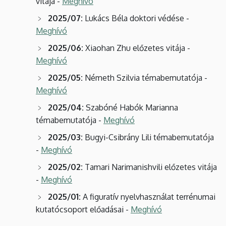
vitája -
Meghívó
2025/07:
Lukács Béla doktori védése -
Meghívó
2025/06:
Xiaohan Zhu előzetes vitája -
Meghívó
2025/05:
Németh Szilvia témabemutatója -
Meghívó
2025/04:
Szabóné Habók Marianna
témabemutatója -
Meghívó
2025/03:
Bugyi-Csibrány Lili témabemutatója
-
Meghívó
2025/02:
Tamari Narimanishvili előzetes vitája
-
Meghívó
2025/01:
A figuratív nyelvhasználat terrénumai
kutatócsoport előadásai -
Meghívó