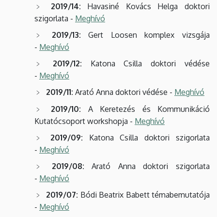
2019/14:
Havasiné Kovács Helga doktori
szigorlata -
Meghívó
2019/13:
Gert Loosen komplex vizsgája
-
Meghívó
2019/12:
Katona Csilla doktori védése
-
Meghívó
2019/11:
Arató Anna doktori védése -
Meghívó
2019/10:
A Keretezés és Kommunikáció
Kutatócsoport workshopja -
Meghívó
2019/09:
Katona Csilla doktori szigorlata
-
Meghívó
2019/08:
Arató Anna doktori szigorlata
-
Meghívó
2019/07:
Bódi Beatrix Babett témabemutatója
-
Meghívó