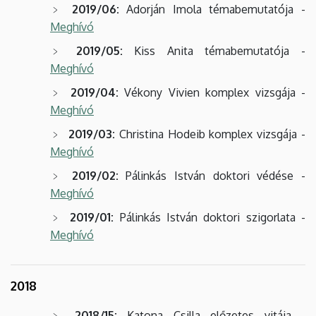
2019/06:
Adorján Imola témabemutatója -
Meghívó
2019/05:
Kiss Anita témabemutatója -
Meghívó
2019/04:
Vékony Vivien komplex vizsgája -
Meghívó
2019/03:
Christina Hodeib komplex vizsgája -
Meghívó
2019/02:
Pálinkás István doktori védése -
Meghívó
2019/01:
Pálinkás István doktori szigorlata -
Meghívó
2018
2018/15:
Katona Csilla előzetes vitája -