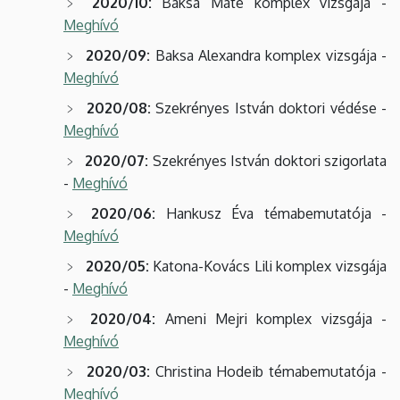
2020/10:
Baksa Máté komplex vizsgája -
Meghívó
2020/09:
Baksa Alexandra komplex vizsgája -
Meghívó
2020/08:
Szekrényes István doktori védése -
Meghívó
2020/07:
Szekrényes István doktori szigorlata
-
Meghívó
2020/06:
Hankusz Éva témabemutatója -
Meghívó
2020/05:
Katona-Kovács Lili komplex vizsgája
-
Meghívó
2020/04:
Ameni Mejri komplex vizsgája -
Meghívó
2020/03:
Christina Hodeib témabemutatója -
Meghívó