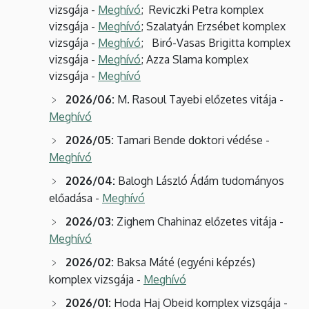
vizsgája -
Meghívó
; Reviczki Petra komplex
vizsgája -
Meghívó
; Szalatyán Erzsébet komplex
vizsgája -
Meghívó
; Biró-Vasas Brigitta komplex
vizsgája -
Meghívó
; Azza Slama komplex
vizsgája -
Meghívó
2026/06:
M. Rasoul Tayebi előzetes vitája -
Meghívó
2026/05:
Tamari Bende doktori védése -
Meghívó
2026/04:
Balogh László Ádám tudományos
előadása -
Meghívó
2026/03:
Zighem Chahinaz előzetes vitája -
Meghívó
2026/02:
Baksa Máté (egyéni képzés)
komplex vizsgája -
Meghívó
2026/01:
Hoda Haj Obeid komplex vizsgája -