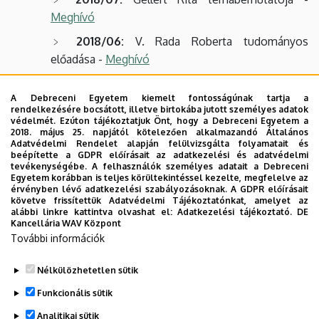
Meghívó
2018/06:
V. Rada Roberta tudományos
előadása -
Meghívó
2018/05:
Havasiné Kovács Helga munkahelyi
A Debreceni Egyetem kiemelt fontosságúnak tartja a
vitája -
Meghívó
rendelkezésére bocsátott, illetve birtokába jutott személyes adatok
védelmét. Ezúton tájékoztatjuk Önt, hogy a Debreceni Egyetem a
2018/04:
Szűcs Péter doktori védése -
2018. május 25. napjától kötelezően alkalmazandó Általános
Meghívó
Adatvédelmi Rendelet alapján felülvizsgálta folyamatait és
beépítette a GDPR előírásait az adatkezelési és adatvédelmi
2018/03:
Szűcs Péter doktori szigorlata -
tevékenységébe. A felhasználók személyes adatait a Debreceni
Egyetem korábban is teljes körültekintéssel kezelte, megfelelve az
Meghívó
érvényben lévő adatkezelési szabályozásoknak. A GDPR előírásait
követve frissítettük Adatvédelmi Tájékoztatónkat, amelyet az
2018/02:
Kazamér Éva doktori szigorlata -
alábbi linkre kattintva olvashat el:
Adatkezelési tájékoztató.
DE
Kancellária WAV Központ
Meghívó
További információk
2018/01:
Tóth Máté doktori védése -
Meghívó
Nélkülözhetetlen sütik
Legutóbbi frissítés:
2026. 06. 24. 11:17
Funkcionális sütik
Analitikai sütik