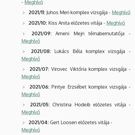
-
Meghívó
2021/11:
Juhos Meri komplex vizsgája -
Meghívó
2021/10:
Kiss Anita előzetes vitája -
Meghívó
2021/09:
Ameni Mejri témabemutatója -
Meghívó
2021/08:
Lukács Béla komplex vizsgája -
Meghívó
2021/07:
Virovec Viktória komplex vizsgája -
Meghívó
2021/06:
Pintye Erzsébet komplex vizsgája -
Meghívó
2021/05:
Christina Hodeib előzetes vitája -
Meghívó
2021/04:
Gert Loosen előzetes vitája -
Meghívó