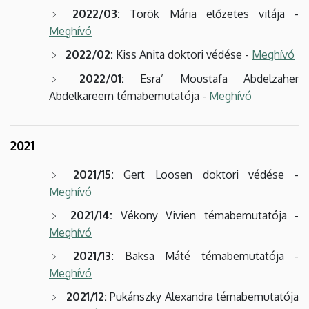
2022/03:
Török Mária előzetes vitája -
Meghívó
2022/02:
Kiss Anita doktori védése -
Meghívó
2022/01:
Esra’ Moustafa Abdelzaher
Abdelkareem témabemutatója -
Meghívó
2021
2021/15:
Gert Loosen doktori védése -
Meghívó
2021/14:
Vékony Vivien témabemutatója -
Meghívó
2021/13:
Baksa Máté témabemutatója -
Meghívó
2021/12:
Pukánszky Alexandra témabemutatója