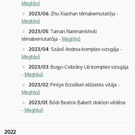
Meghívó
2023/06
: Zhu Xiaohan témabemutatója -
Meghívó
2023/05
: Tamari Narimanishvili
témabemutatója -
Meghívó
2023/04
: Szávó Andrea komplex vizsgája -
Meghívó
2023/03
: Bugyi-Csibrány Lili komplex vizsgája
-
Meghívó
2023/02
: Pintye Erzsébet előzetes vitája -
Meghívó
2023/01
: Bódi Beatrix Babett doktori védése
-
Meghívó
2022