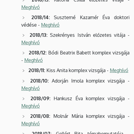
Meghívó
2018/14:
Suszterné Kazamér Éva doktori
védése -
Meghívó
2018/13:
Szekrényes István előzetes vitája -
Meghívó
2018/12:
Bódi Beatrix Babett komplex vizsgája
-
Meghívó
2018/11:
Kiss Anita komplex vizsgája -
Meghívó
2018/10:
Adorján Imola komplex vizsgája -
Meghívó
2018/09:
Hankusz Éva komplex vizsgája -
Meghívó
2018/08:
Molnár Mária komplex vizsgája -
Meghívó
2018/07:
Gellért Rita témabemutatója -