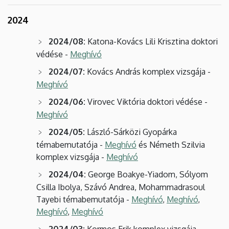
2024
2024/08:
Katona-Kovács Lili Krisztina doktori
védése -
Meghívó
2024/07:
Kovács András komplex vizsgája -
Meghívó
2024/06:
Virovec Viktória doktori védése -
Meghívó
2024/05:
László-Sárközi Gyopárka
témabemutatója -
Meghívó
és Németh Szilvia
komplex vizsgája -
Meghívó
2024/04:
George Boakye-Yiadom, Sólyom
Csilla Ibolya, Szávó Andrea,
Mohammadrasoul
Tayebi témabemutatója
-
Meghívó
,
Meghívó
,
Meghívó
,
Meghívó
2024/03:
Kormos Erik komplex vizsgája -