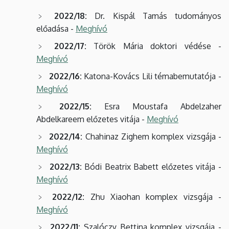
2022/18:
Dr. Kispál Tamás tudományos
előadása -
Meghívó
2022/17:
Török Mária doktori védése -
Meghívó
2022/16:
Katona-Kovács Lili témabemutatója -
Meghívó
2022/15:
Esra Moustafa Abdelzaher
Abdelkareem előzetes vitája -
Meghívó
2022/14:
Chahinaz Zighem
komplex vizsgája -
Meghívó
2022/13:
Bódi Beatrix Babett
előzetes vitája -
Meghívó
2022/12:
Zhu Xiaohan komplex vizsgája -
Meghívó
2022/11:
Szalóczy Bettina
komplex vizsgája -