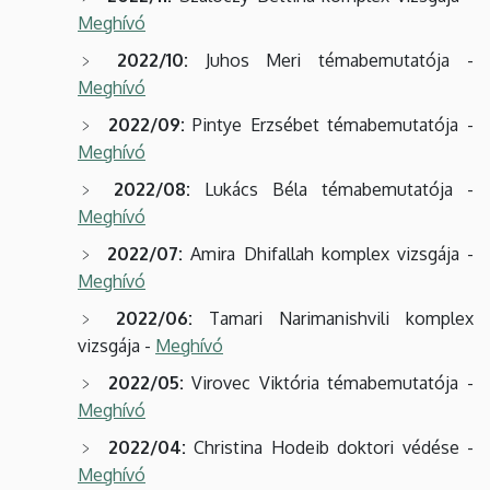
Meghívó
2022/10:
Juhos Meri témabemutatója -
Meghívó
2022/09:
Pintye Erzsébet témabemutatója -
Meghívó
2022/08:
Lukács Béla témabemutatója -
Meghívó
2022/07:
Amira Dhifallah komplex vizsgája -
Meghívó
2022/06:
Tamari Narimanishvili komplex
vizsgája -
Meghívó
2022/05:
Virovec Viktória témabemutatója -
Meghívó
2022/04:
Christina Hodeib doktori védése -
Meghívó