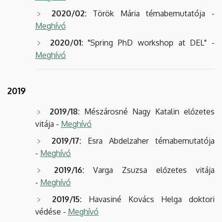
2020/02:
Török Mária témabemutatója -
Meghívó
2020/01:
"Spring PhD workshop at DEL" -
Meghívó
2019
20
19/18:
Mészárosné Nagy Katalin előzetes
vitája -
Meghívó
2019/17:
Esra Abdelzaher témabemutatója
-
Meghívó
2019/16:
Varga Zsuzsa előzetes vitája
-
Meghívó
2019/15:
Havasiné Kovács Helga doktori
védése -
Meghívó