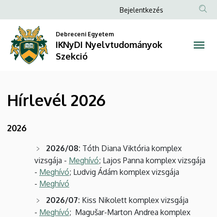
Hírlevél
Ugrás
Anonim
Bejelentkezés
a
Felhasználói
2026
tartalomra
Debreceni Egyetem
fiók
IKNyDI Nyelvtudományok
|
menüje
Szekció
IKNyDI
Nyelvtudományok
Hírlevél 2026
Szekció
2026
2026/08:
Tóth Diana Viktória komplex
vizsgája -
Meghívó
; Lajos Panna komplex vizsgája
-
Meghívó
; Ludvig Ádám komplex vizsgája
-
Meghívó
2026/07:
Kiss Nikolett komplex vizsgája
-
Meghívó
; Magušar-Marton Andrea komplex