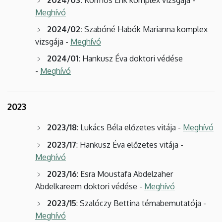
Meghívó
2024/02:
Szabóné Habók Marianna komplex
vizsgája -
Meghívó
2024/01:
Hankusz Éva doktori védése
-
Meghívó
2023
2023/18
: Lukács Béla előzetes vitája -
Meghívó
2023/17
: Hankusz Éva előzetes vitája -
Meghívó
2023/16
: Esra Moustafa Abdelzaher
Abdelkareem doktori védése -
Meghívó
2023/15
: Szalóczy Bettina témabemutatója -
Meghívó