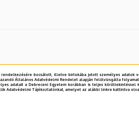
 rendelkezésére bocsátott, illetve birtokába jutott személyes adatok v
azandó Általános Adatvédelmi Rendelet alapján felülvizsgálta folyamata
yes adatait a Debreceni Egyetem korábban is teljes körültekintéssel 
tük Adatvédelmi Tájékoztatónkat, amelyet az alábbi linkre kattintva olv