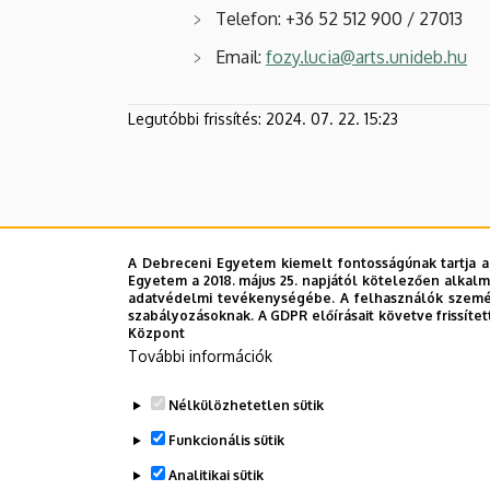
Telefon: +36 52 512 900 / 27013
Email:
fozy.lucia@arts.unideb.hu
Legutóbbi frissítés:
2024. 07. 22. 15:23
A Debreceni Egyetem kiemelt fontosságúnak tartja a
Egyetem a 2018. május 25. napjától kötelezően alkalm
adatvédelmi tevékenységébe. A felhasználók személ
szabályozásoknak. A GDPR előírásait követve frissítet
Központ
További információk
Nélkülözhetetlen sütik
Funkcionális sütik
Analitikai sütik