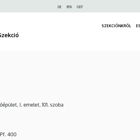
Felső
DE
BTK
ODT
navigáció
SZEKCIÓNKRÓL
E
Szekció
őépület, I
. emelet, 101. szoba
Pf. 400