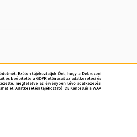
édelmét. Ezúton tájékoztatjuk Önt, hogy a Debreceni
it és beépítette a GDPR előírásait az adatkezelési és
kezelte, megfelelve az érvényben lévő adatkezelési
ashat el:
Adatkezelési tájékoztató.
DE Kancellária WAV