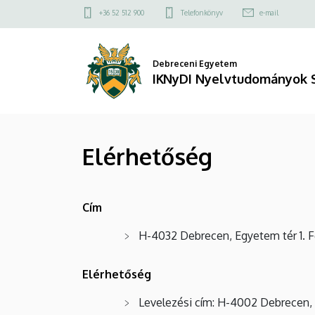
Elérhetőség
Ugrás
Felső
+36 52 512 900
Telefonkönyv
e-mail
a
kapcsolat
|
tartalomra
menü
IKNyDI
Debreceni Egyetem
IKNyDI Nyelvtudományok 
Nyelvtudományok
Szekció
Elérhetőség
Cím
H-4032 Debrecen, Egyetem tér 1.
F
Elérhetőség
Levelezési cím: H-4002 Debrecen, 