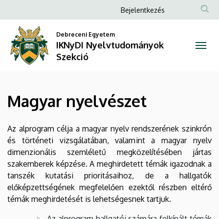
Magyar
Ugrás
Anonim
Bejelentkezés
a
Felhasználói
nyelvészet
tartalomra
Debreceni Egyetem
fiók
IKNyDI Nyelvtudományok
|
menüje
Szekció
IKNyDI
Nyelvtudományok
Magyar nyelvészet
Szekció
Az alprogram célja a magyar nyelv rendszerének szinkrón
és történeti vizsgálatában, valamint a magyar nyelv
dimenzionális szemléletű megközelítésében jártas
szakemberek képzése. A meghirdetett témák igazodnak a
tanszék kutatási prioritásaihoz, de a hallgatók
előképzettségének megfelelően ezektől részben eltérő
témák meghirdetését is lehetségesnek tartjuk.
Az alprogram hallgatói számára felkínált témák