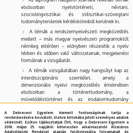
elsősorban nyelvtörténeti, névtani,
szociolingvisztikai és stilisztikai-szövegtani
tudományterületek kérdésköreiből kerülnek ki.
A témák a rendszernyelvészeti megközelítés
mellett – más magyar nyelvészeti programoktól
némileg eltérően – előnyben részesítik a nyelv
térben és időben való változatainak, megjelenési
formáinak a vizsgálatát.
A témák vizsgálatában nagy hangsúlyt kap az
interdiszciplináris szemlélet, amely a
dimenzionális nyelvi megközelítés értelmében
elsősorban a történettudomány, a
művelődéstörténet és az irodalomtudomány
irányában mutat nyitottságot.
A Debreceni Egyetem kiemelt fontosságúnak tartja a
A kutatott témák nemzetközi vonatkozásainak
rendelkezésére bocsátott, illetve birtokába jutott személyes adatok
védelmét. Ezúton tájékoztatjuk Önt, hogy a Debreceni Egyetem a
megismerésére – az adott szakterületeknek
2018. május 25. napjától kötelezően alkalmazandó Általános
megfelelően – nagy hangsúlyt fektetünk.
Adatvédelmi Rendelet alapján felülvizsgálta folyamatait és