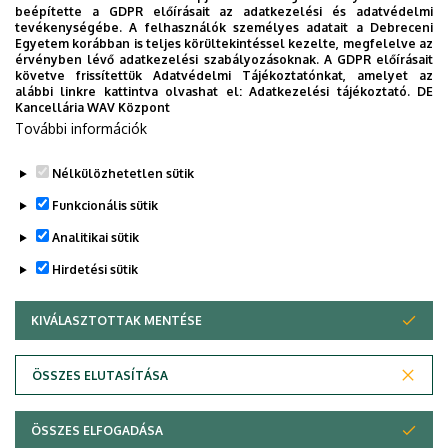
beépítette a GDPR előírásait az adatkezelési és adatvédelmi
A disszertációk témái szorosan kapcsolódnak
tevékenységébe. A felhasználók személyes adatait a Debreceni
Egyetem korábban is teljes körültekintéssel kezelte, megfelelve az
a tanszéken folyó kutatási programokhoz, így a
érvényben lévő adatkezelési szabályozásoknak. A GDPR előírásait
hallgatók egyúttal a programokba is
követve frissítettük Adatvédelmi Tájékoztatónkat, amelyet az
alábbi linkre kattintva olvashat el:
Adatkezelési tájékoztató.
DE
bekapcsolódva kutatásmódszertani tekintetben is
Kancellária WAV Központ
jártasságot szereznek, valamint ily módon is
További információk
publikációs lehetőségekhez jutnak.
Nélkülözhetetlen sütik
Legutóbbi frissítés:
2023. 03. 26. 19:52
Funkcionális sütik
Analitikai sütik
Hirdetési sütik
KIVÁLASZTOTTAK MENTÉSE
WITHDRAW CONSENT
Adatvédelem
Adatvédelem
ÖSSZES ELUTASÍTÁSA
Technikai információk
ÖSSZES ELFOGADÁSA