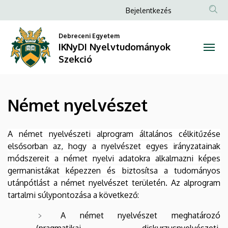
Német
Ugrás
Anonim
Bejelentkezés
a
Felhasználói
nyelvészet
tartalomra
Debreceni Egyetem
fiók
IKNyDI Nyelvtudományok
|
menüje
Szekció
IKNyDI
Nyelvtudományok
Német nyelvészet
Szekció
A német nyelvészeti alprogram általános célkitűzése
elsősorban az, hogy a nyelvészet egyes irány­zatainak
módszereit a német nyelvi adatokra alkalmazni képes
germanistákat képezzen és biztosítsa a tudományos
utánpótlást a német nyelvészet területén. Az alprogram
tartalmi súly­pon­to­zá­sa a következő:
A német nyelvészet meghatározó
(pragmatikai, diskurzusnyelvészeti,