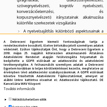
szövegnyelvészeti, kognitív nyelvészeti,
konverzációelemzési, és
korpusznyelvészeti) irányzatainak alkalmazása
különféle szerkezetek vizsgálatára
A nyelvelsajátítás különböző aspektusainak a
vizsgálata
A Debreceni Egyetem kiemelt fontosságúnak tartja a
A német nyelv változatai és
rendelkezésére bocsátott, illetve birtokába jutott személyes adatok
védelmét. Ezúton tájékoztatjuk Önt, hogy a Debreceni Egyetem a
szociolingvisztikája.
2018. május 25. napjától kötelezően alkalmazandó Általános
Adatvédelmi Rendelet alapján felülvizsgálta folyamatait és
A német mint idegen nyelv vizsgálata a
beépítette a GDPR előírásait az adatkezelési és adatvédelmi
legújabb módszerek alkalmazásával.
tevékenységébe. A felhasználók személyes adatait a Debreceni
Egyetem korábban is teljes körültekintéssel kezelte, megfelelve az
érvényben lévő adatkezelési szabályozásoknak. A GDPR előírásait
Kontrasztív német-magyar grammatikai
követve frissítettük Adatvédelmi Tájékoztatónkat, amelyet az
vizsgálatok a morfológia és a szintaxis te­rü­le­tén.
alábbi linkre kattintva olvashat el:
Adatkezelési tájékoztató.
DE
Kancellária WAV Központ
A figuratív nyelv vizsgálata nyelvi és
További információk
multimodális kontextusban.
Nélkülözhetetlen sütik
Legutóbbi frissítés:
2025. 09. 12. 08:36