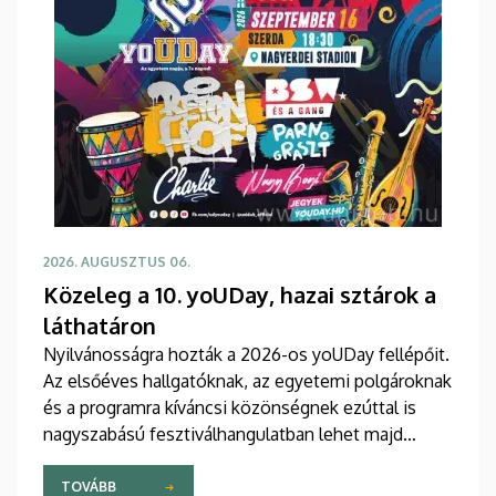
2026. AUGUSZTUS 06.
Közeleg a 10. yoUDay, hazai sztárok a
láthatáron
Nyilvánosságra hozták a 2026-os yoUDay fellépőit.
Az elsőéves hallgatóknak, az egyetemi polgároknak
és a programra kíváncsi közönségnek ezúttal is
nagyszabású fesztiválhangulatban lehet majd
része, grandiózus tanévnyitó stadionshow-n
vehetnek részt szeptember közepén.
TOVÁBB