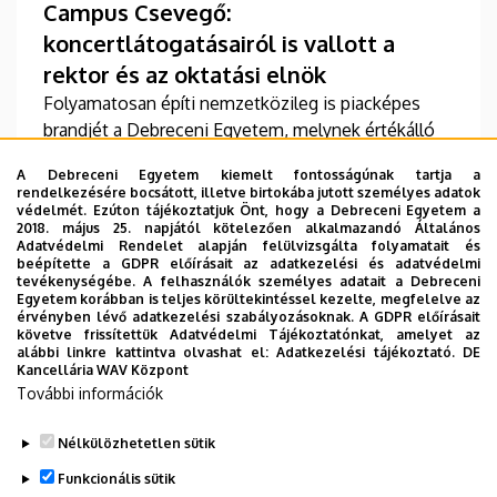
Campus Csevegő:
koncertlátogatásairól is vallott a
rektor és az oktatási elnök
Folyamatosan építi nemzetközileg is piacképes
brandjét a Debreceni Egyetem, melynek értékálló
népszerűségét a Campus Fesztivál is erősíti –
A Debreceni Egyetem kiemelt fontosságúnak tartja a
fogalmazott Bács Zoltán rektor, aki Fenyves
rendelkezésére bocsátott, illetve birtokába jutott személyes adatok
Veronika oktatási elnökkel a Campus TV
védelmét. Ezúton tájékoztatjuk Önt, hogy a Debreceni Egyetem a
2018. május 25. napjától kötelezően alkalmazandó Általános
podcastbeszélgetésében mutatta be az
TOVÁBB
Adatvédelmi Rendelet alapján felülvizsgálta folyamatait és
intézményt. Az egyetemi vezetők azt is elárulták,
beépítette a GDPR előírásait az adatkezelési és adatvédelmi
tevékenységébe. A felhasználók személyes adatait a Debreceni
mitől annyira népszerű az egyetem, és milyen
Egyetem korábban is teljes körültekintéssel kezelte, megfelelve az
koncertekre látogattak el a fesztiválon.
érvényben lévő adatkezelési szabályozásoknak. A GDPR előírásait
követve frissítettük Adatvédelmi Tájékoztatónkat, amelyet az
Oldalszámozás
alábbi linkre kattintva olvashat el:
Adatkezelési tájékoztató.
DE
1
2
3
4
5
6
Kancellária WAV Központ
Jelenlegi
Oldal
Oldal
Oldal
Oldal
Oldal
További információk
oldal
…
7
8
9
›
»
Oldal
Oldal
Oldal
Következő
Utolsó
Nélkülözhetetlen sütik
oldal
oldal
Funkcionális sütik