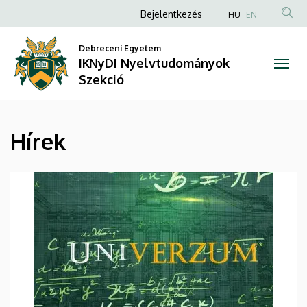
Hírek
Ugrás
Anonim
Bejelentkezés
HU
EN
a
Felhasználói
|
tartalomra
Debreceni Egyetem
fiók
IKNyDI Nyelvtudományok
IKNyDI
menüje
Szekció
Nyelvtudományok
Szekció
Hírek