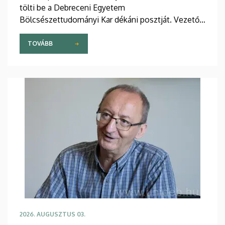
tölti be a Debreceni Egyetem
Bölcsészettudományi Kar dékáni posztját. Vezetői
stratégiájában fontos szerepet szán a kar
hagyományainak, a bölcsészképzés klasszikus
TOVÁBB
normáinak megőrzésének, egyben reagálva a
változó világ kihívásaira, elsősorban az oktatás, a
tudományos élet és a nemzetközi kapcsolatok
terén.
2026. AUGUSZTUS 03.