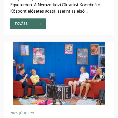
Egyetemen. A Nemzetközi Oktatást Koordináló
Központ előzetes adatai szerint az első
évfolyamokon és az előkészítő kurzusokon több
mint 2300 fiatal kezdi meg tanulmányait
TOVÁBB
szeptemberben, egy részük a Stipendium
Hungaricum program keretében érkezik hazánkba.
2026. JÚLIUS 29.