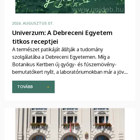
2026. AUGUSZTUS 07.
Univerzum: A Debreceni Egyetem
titkos receptjei
A természet patikáját állítják a tudomány
szolgálatába a Debreceni Egyetemen. Míg a
Botanikus Kertben új gyógy- és fűszernövény-
bemutatókert nyílt, a laboratóriumokban már a jövő
természetes gyógyszereit tökéletesítik a kutatók.
A nemzetközileg is elismert debreceni fejlesztések
TOVÁBB
– a bőrbarát rózsakrémtől a normál vércukorszintet
támogató étrend-kiegészítőkig – hamarosan a
boltok polcaira is megérkezhetnek. Részletek a DE
M. Tóth Ildikó Sajtóközpont saját gyártású
tudományos sorozatának legújabb riportjában.