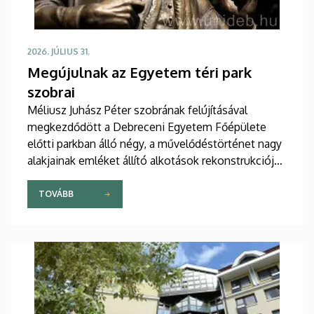
2026. JÚLIUS 31.
Megújulnak az Egyetem téri park
szobrai
Méliusz Juhász Péter szobrának felújításával
megkezdődött a Debreceni Egyetem Főépülete
előtti parkban álló négy, a művelődéstörténet nagy
alakjainak emléket állító alkotások rekonstrukciója.
A munkálatokat az intézmény saját forrásból
finanszírozza.
TOVÁBB