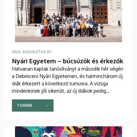
2026. AUGUSZTUS 07.
Nyári Egyetem – búcsúzók és érkezők
Hatvanan kaptak tanúsítványt a második hét végén
a Debreceni Nyári Egyetemen, és harminchárom új
diák érkezett a következő turnusra. A vizsga
mindenkinek jól sikerült, az új diákok pedig
sikeresen beilleszkedtek a csoportokba, ahol
továbbra is szorgalmasan tanulják a magyar
TOVÁBB
nyelvet.