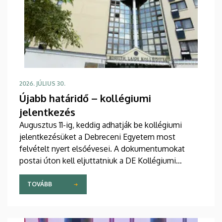
2026. JÚLIUS 30.
Újabb határidő – kollégiumi
jelentkezés
Augusztus 11-ig, keddig adhatják be kollégiumi
jelentkezésüket a Debreceni Egyetem most
felvételt nyert elsőévesei. A dokumentumokat
postai úton kell eljuttatniuk a DE Kollégiumi
Felvételi és Szociális Iroda címére. A kollégiumi
férőhelyekről a gólyák a Kollégiumi Felvételi és
TOVÁBB
Szociális Bizottság döntését követően, augusztus
21-e után kapnak értesítést emailben.