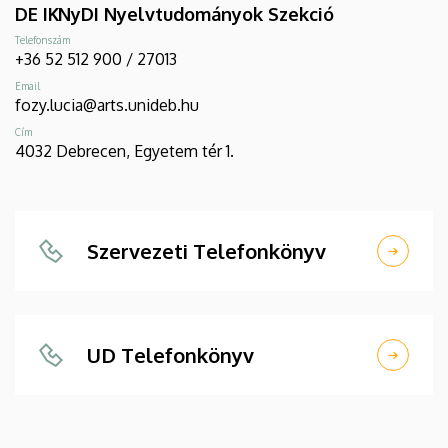
DE IKNyDI Nyelvtudományok Szekció
Telefonszám
+36 52 512 900 / 27013
Email
fozy.lucia@arts.unideb.hu
Cím
4032 Debrecen, Egyetem tér 1.
Szervezeti Telefonkönyv
UD Telefonkönyv