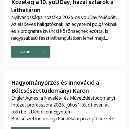
Közeleg a 10. yoUDay, hazai sztárok a
láthatáron
Nyilvánosságra hozták a 2026-os yoUDay fellépőit.
Az elsőéves hallgatóknak, az egyetemi polgároknak
és a programra kíváncsi közönségnek ezúttal is
nagyszabású fesztiválhangulatban lehet majd
része, grandiózus tanévnyitó stadionshow-n
vehetnek részt szeptember közepén.
TOVÁBB
Hagyományőrzés és innováció a
Bölcsészettudományi Karon
Engler Ágnes, a Nevelés- és Művelődéstudományi
Intézet professzora 2026. július 1-től öt éven át
tölti be a Debreceni Egyetem
Bölcsészettudományi Kar dékáni posztját. Vezetői
stratégiájában fontos szerepet szán a kar