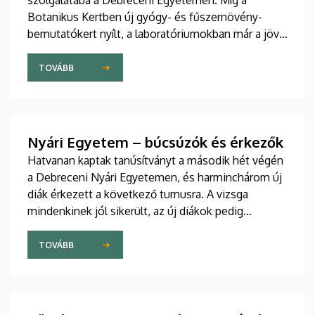
szolgálatába a Debreceni Egyetemen. Míg a
Botanikus Kertben új gyógy- és fűszernövény-
bemutatókert nyílt, a laboratóriumokban már a jövő
természetes gyógyszereit tökéletesítik a kutatók.
A nemzetközileg is elismert debreceni fejlesztések
TOVÁBB
– a bőrbarát rózsakrémtől a normál vércukorszintet
támogató étrend-kiegészítőkig – hamarosan a
boltok polcaira is megérkezhetnek. Részletek a DE
M. Tóth Ildikó Sajtóközpont saját gyártású
Nyári Egyetem – búcsúzók és érkezők
tudományos sorozatának legújabb riportjában.
Hatvanan kaptak tanúsítványt a második hét végén
a Debreceni Nyári Egyetemen, és harminchárom új
diák érkezett a következő turnusra. A vizsga
mindenkinek jól sikerült, az új diákok pedig
sikeresen beilleszkedtek a csoportokba, ahol
továbbra is szorgalmasan tanulják a magyar
TOVÁBB
nyelvet.