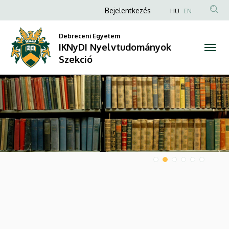
IKNyDI
Anonim
Bejelentkezés
HU
EN
Felhasználói
Nyelvtudományok
Debreceni Egyetem
fiók
IKNyDI Nyelvtudományok
Szekció
menüje
Szekció
DIAVETÍTÉS