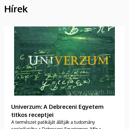
Hírek
HÍREK
Univerzum: A Debreceni Egyetem
titkos receptjei
A természet patikáját állítják a tudomány