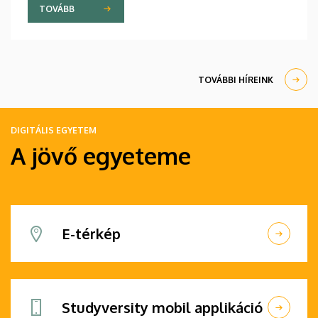
hagyományainak, a bölcsészképzés klasszikus
TOVÁBB
normáinak megőrzésének, egyben reagálva a
változó világ kihívásaira, elsősorban az oktatás, a
tudományos élet és a nemzetközi kapcsolatok
terén.
TOVÁBBI HÍREINK
DIGITÁLIS EGYETEM
A jövő egyeteme
E-térkép
Studyversity mobil applikáció