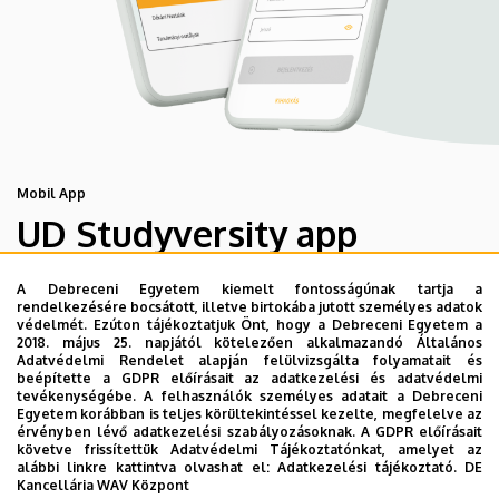
Mobil App
UD Studyversity app
A Debreceni Egyetem kiemelt fontosságúnak tartja a
Engedd meg, hogy figyelmedbe ajánljuk a Debreceni
rendelkezésére bocsátott, illetve birtokába jutott személyes adatok
Egyetem új applikációját, melyet hallgatói számára
védelmét. Ezúton tájékoztatjuk Önt, hogy a Debreceni Egyetem a
2018. május 25. napjától kötelezően alkalmazandó Általános
készített. Az alkalmazás bevezetésével célunk, hogy
Adatvédelmi Rendelet alapján felülvizsgálta folyamatait és
segítsünk eligazodni az egyetemi mindennapokban, a
beépítette a GDPR előírásait az adatkezelési és adatvédelmi
tevékenységébe. A felhasználók személyes adatait a Debreceni
tanulmányaiddal kapcsolatban gyorsan elérhető
Egyetem korábban is teljes körültekintéssel kezelte, megfelelve az
információkat biztosítsunk, útmutatót adjunk az egyetemi
érvényben lévő adatkezelési szabályozásoknak. A GDPR előírásait
követve frissítettük Adatvédelmi Tájékoztatónkat, amelyet az
évek során felmerülő helyzetekkel, kérdésekkel
alábbi linkre kattintva olvashat el:
Adatkezelési tájékoztató.
DE
kapcsolatban, továbbá „zsebközelbe” hozzuk az Egyetem
Kancellária WAV Központ