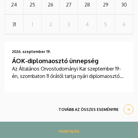
24
25
26
27
28
29
30
31
1
2
3
4
5
6
2026. szeptember 19.
ÁOK-diplomaosztó ünnepség
Az Általános Orvostudományi Kar szeptember 19-
én, szombaton 11 órától tartja nyári diplomaosztó
ünnepségét a Főépület Díszudvarán. A Multimédia
és E-learning Technikai Központ a youtube-on
élőben közvetíti az oklevélátadót.
TOVÁBB AZ ÖSSZES ESEMÉNYRE
HIVATALOS